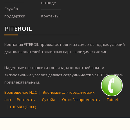
на воде
Служба
поддержки
Контакты
PITER
OIL
Компания PITEROIL предлагает одни из самых выгодных условий
для пользователей топливных карт - юридических лиц.
Надежные поставщики топлива, многолетний опыт и
эксклюзивные условия делают сотрудничество с PITEROIL столь
привлекательным.
|
Возмещение НДС
Экономия для юридических
|
|
|
|
лиц
Роснефть
Лукойл
Опти Газпромнефть
Tatneft
|
E1CARD (Е-100)