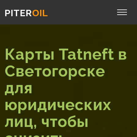
PITER
OIL
Карты Tatneft в
Светогорске
для
юридических
лиц, чтобы