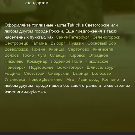
стандартам.
Оформляйте топливные карты Tatneft в Светогорске или
любом другом городе России. Еще предложения в таких
населенных пунктах, как
Санкт-Петербург
Зеленогороск
Сестрорецк
Гатчина
Выборг
Пушкин
Сосновый Бор
Всеволожск
Тихвин
Кириши
Сертолово
Кингисепп
Волхов
Тосно
Луга
Сланцы
Кировск
Отрадное
Пикалево
Коммунар
Лодейное Поле
Никольское
Приозерск
Подпорожье
Бокситогорск
Шлиссельбург
Рощино
Сясьстрой
Сиверский
Вырица
Волосово
Ульяновка
Новое Девяткино
Мга
Ивангород
Колпино
и
любом другом городе нашей большой страны, а также странах
ближнего зарубежья.