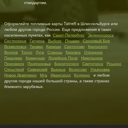
стандартам.
Оформляйте топливные карты Tatneft в Шлиссельбурге или
любом другом городе России. Еще предложения в таких
населенных пунктах, как
Санкт-Петербург
Зеленогороск
Сестрорецк
Гатчина
Выборг
Пушкин
Сосновый Бор
Всеволожск
Тихвин
Кириши
Сертолово
Кингисепп
Волхов
Тосно
Луга
Сланцы
Кировск
Отрадное
Пикалево
Коммунар
Лодейное Поле
Никольское
Приозерск
Подпорожье
Бокситогорск
Светогорск
Рощино
Сясьстрой
Сиверский
Вырица
Волосово
Ульяновка
Новое Девяткино
Мга
Ивангород
Колпино
и любом
другом городе нашей большой страны, а также странах
ближнего зарубежья.