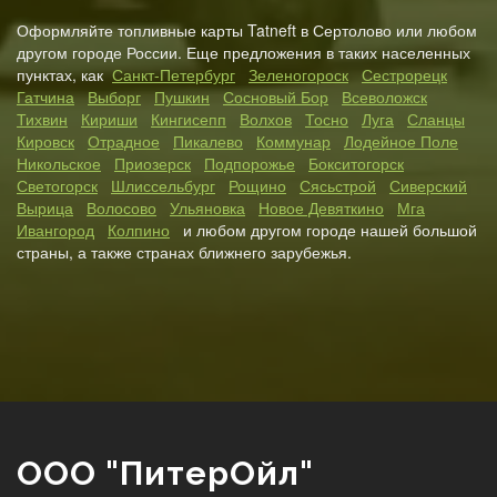
Оформляйте топливные карты Tatneft в Сертолово или любом
другом городе России. Еще предложения в таких населенных
пунктах, как
Санкт-Петербург
Зеленогороск
Сестрорецк
Гатчина
Выборг
Пушкин
Сосновый Бор
Всеволожск
Тихвин
Кириши
Кингисепп
Волхов
Тосно
Луга
Сланцы
Кировск
Отрадное
Пикалево
Коммунар
Лодейное Поле
Никольское
Приозерск
Подпорожье
Бокситогорск
Светогорск
Шлиссельбург
Рощино
Сясьстрой
Сиверский
Вырица
Волосово
Ульяновка
Новое Девяткино
Мга
Ивангород
Колпино
и любом другом городе нашей большой
страны, а также странах ближнего зарубежья.
ООО "ПитерОйл"