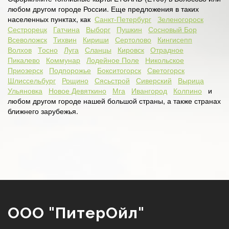
любом другом городе России. Еще предложения в таких
населенных пунктах, как
Санкт-Петербург
Зеленогороск
Сестрорецк
Гатчина
Выборг
Пушкин
Сосновый Бор
Всеволожск
Тихвин
Кириши
Сертолово
Кингисепп
Волхов
Тосно
Луга
Сланцы
Кировск
Отрадное
Пикалево
Коммунар
Лодейное Поле
Никольское
Приозерск
Подпорожье
Бокситогорск
Светогорск
Шлиссельбург
Рощино
Сясьстрой
Сиверский
Вырица
Ульяновка
Новое Девяткино
Мга
Ивангород
Колпино
и
любом другом городе нашей большой страны, а также странах
ближнего зарубежья.
ООО "ПитерОйл"