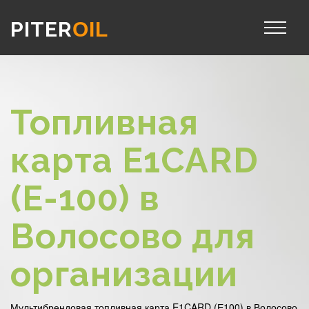
PITER
OIL
Топливная
карта E1CARD
(Е-100) в
Волосово для
организации
Мультибрендовая топливная карта E1CARD (Е100) в Волосово