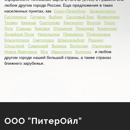
любом другом городе России. Еще предложения в таких
населенных пунктах, как
Санкт-Петербург
Зеленогороск
Сестрорецк
Гатчина
Выборг
Сосновый Бор
Всеволожск
Тихвин
Кириши
Сертолово
Кингисепп
Волхов
Тосно
Луга
Сланцы
Кировск
Отрадное
Пикалево
Коммунар
Лодейное Поле
Никольское
Приозерск
Подпорожье
Бокситогорск
Светогорск
Шлиссельбург
Рощино
Сясьстрой
Сиверский
Вырица
Волосово
Ульяновка
Новое Девяткино
Мга
Ивангород
Колпино
и любом
другом городе нашей большой страны, а также странах
ближнего зарубежья.
ООО "ПитерОйл"