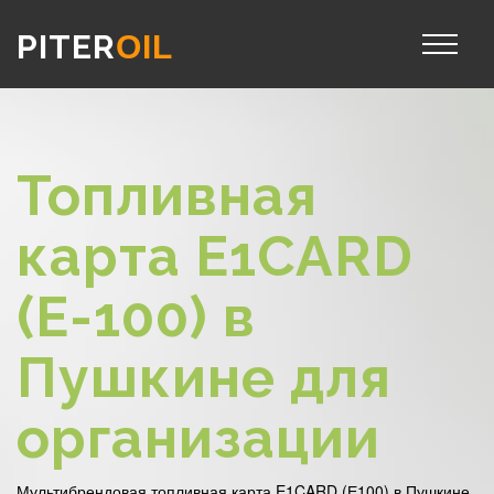
PITER
OIL
Топливная
карта E1CARD
(Е-100) в
Пушкине для
организации
Мультибрендовая топливная карта E1CARD (Е100) в Пушкине