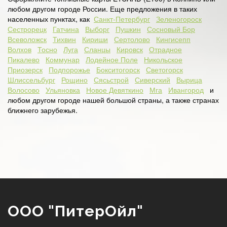
любом другом городе России. Еще предложения в таких
населенных пунктах, как
Санкт-Петербург
Зеленогороск
Сестрорецк
Гатчина
Выборг
Пушкин
Сосновый Бор
Всеволожск
Тихвин
Кириши
Сертолово
Кингисепп
Волхов
Тосно
Луга
Сланцы
Кировск
Отрадное
Пикалево
Коммунар
Лодейное Поле
Никольское
Приозерск
Подпорожье
Бокситогорск
Светогорск
Шлиссельбург
Рощино
Сясьстрой
Сиверский
Вырица
Волосово
Ульяновка
Новое Девяткино
Мга
Ивангород
и
любом другом городе нашей большой страны, а также странах
ближнего зарубежья.
ООО "ПитерОйл"