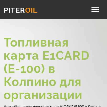
PITER
OIL
Топливная
карта E1CARD
(Е-100) в
Колпино для
организации
Мультибрендовая топливная карта E1CARD (Е100) в Колпино