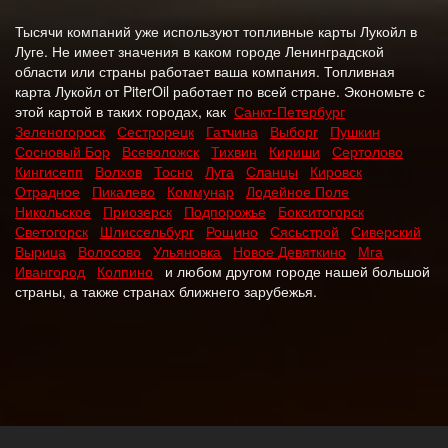
Тысячи компаний уже используют топливные карты Лукойл в
Луге. Не имеет значения в каком городе Ленинградской
области или страны работает ваша компания. Топливная
карта Лукойл от PiterOil работает по всей стране. Экономьте с
этой картой в таких городах, как
Санкт-Петербург
Зеленогороск
Сестрорецк
Гатчина
Выборг
Пушкин
Сосновый Бор
Всеволожск
Тихвин
Кириши
Сертолово
Кингисепп
Волхов
Тосно
Луга
Сланцы
Кировск
Отрадное
Пикалево
Коммунар
Лодейное Поле
Никольское
Приозерск
Подпорожье
Бокситогорск
Светогорск
Шлиссельбург
Рощино
Сясьстрой
Сиверский
Вырица
Волосово
Ульяновка
Новое Девяткино
Мга
Ивангород
Колпино
и любом другом городе нашей большой
страны, а также странах ближнего зарубежья.